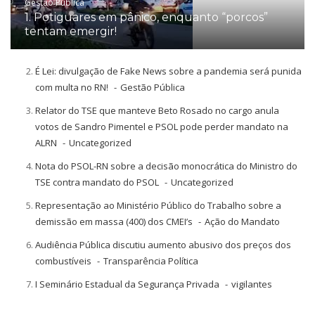
Gestão Pública
1. Potiguares em pânico, enquanto “porcos”
tentam emergir!
É Lei: divulgação de Fake News sobre a pandemia será punida
com multa no RN!
Gestão Pública
Relator do TSE que manteve Beto Rosado no cargo anula
votos de Sandro Pimentel e PSOL pode perder mandato na
ALRN
Uncategorized
Nota do PSOL-RN sobre a decisão monocrática do Ministro do
TSE contra mandato do PSOL
Uncategorized
Representação ao Ministério Público do Trabalho sobre a
demissão em massa (400) dos CMEI’s
Ação do Mandato
Audiência Pública discutiu aumento abusivo dos preços dos
combustíveis
Transparência Política
I Seminário Estadual da Segurança Privada
vigilantes