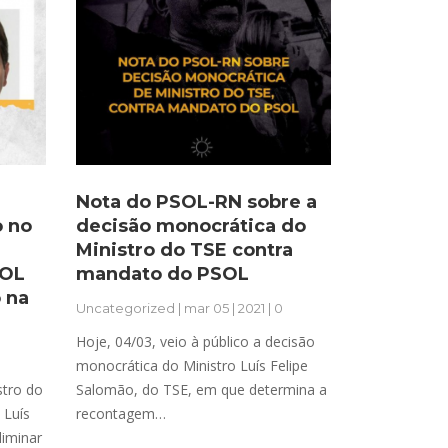
Nota do PSOL-RN sobre a
 no
decisão monocrática do
Ministro do TSE contra
SOL
mandato do PSOL
 na
Uncategorized
| mar 05 | 2021 | 0
Hoje, 04/03, veio à público a decisão
monocrática do Ministro Luís Felipe
stro do
Salomão, do TSE, em que determina a
 Luís
recontagem…
liminar