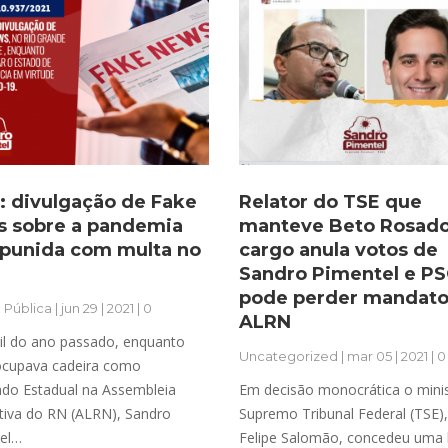
i: divulgação de Fake
Relator do TSE que
 sobre a pandemia
manteve Beto Rosado
 punida com multa no
cargo anula votos de
Sandro Pimentel e P
pode perder mandato
 Pública
| jun 29 | 2021 | 0
ALRN
il do ano passado, enquanto
Uncategorized
| mar 05 | 2021 | 0
ocupava cadeira como
do Estadual na Assembleia
Em decisão monocrática o mini
ativa do RN (ALRN), Sandro
Supremo Tribunal Federal (TSE),
el…
Felipe Salomão, concedeu uma 