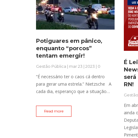
Potiguares em pânico,
enquanto “porcos”
tentam emergir!
É Le
Gestão Pública
| mar 23 | 2023 | 0
News
“É necessário ter o caos cá dentro
será
para gerar uma estrela.” Nietzsche A
RN!
cada dia, esperanço que a situação…
Gestão
Em abr
Read more
ainda 
Deputa
Legisl
Piment