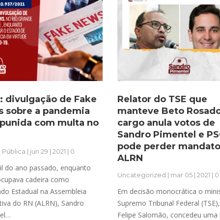
i: divulgação de Fake
Relator do TSE que
 sobre a pandemia
manteve Beto Rosado
 punida com multa no
cargo anula votos de
Sandro Pimentel e P
pode perder mandato
 Pública
| jun 29 | 2021 | 0
ALRN
il do ano passado, enquanto
Uncategorized
| mar 05 | 2021 | 0
ocupava cadeira como
do Estadual na Assembleia
Em decisão monocrática o mini
ativa do RN (ALRN), Sandro
Supremo Tribunal Federal (TSE),
el…
Felipe Salomão, concedeu uma 