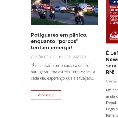
Potiguares em pânico,
enquanto “porcos”
tentam emergir!
É Le
Gestão Pública
| mar 23 | 2023 | 0
News
“É necessário ter o caos cá dentro
será
para gerar uma estrela.” Nietzsche A
RN!
cada dia, esperanço que a situação…
Gestão
Em abr
Read more
ainda 
Deputa
Legisl
Piment