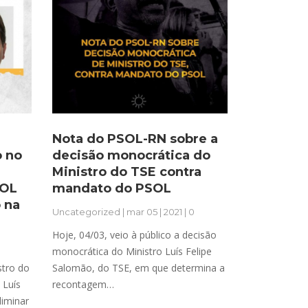
Nota do PSOL-RN sobre a
 no
decisão monocrática do
Ministro do TSE contra
SOL
mandato do PSOL
 na
Uncategorized
| mar 05 | 2021 | 0
Hoje, 04/03, veio à público a decisão
monocrática do Ministro Luís Felipe
stro do
Salomão, do TSE, em que determina a
 Luís
recontagem…
liminar